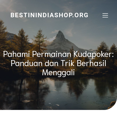
Skip
to
content
BESTININDIASHOP.ORG
Pahami Permainan Kudapoker:
Panduan dan Trik Berhasil
Menggali