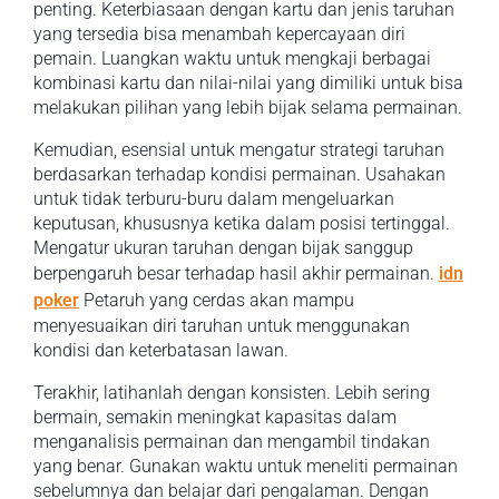
penting. Keterbiasaan dengan kartu dan jenis taruhan
yang tersedia bisa menambah kepercayaan diri
pemain. Luangkan waktu untuk mengkaji berbagai
kombinasi kartu dan nilai-nilai yang dimiliki untuk bisa
melakukan pilihan yang lebih bijak selama permainan.
Kemudian, esensial untuk mengatur strategi taruhan
berdasarkan terhadap kondisi permainan. Usahakan
untuk tidak terburu-buru dalam mengeluarkan
keputusan, khususnya ketika dalam posisi tertinggal.
Mengatur ukuran taruhan dengan bijak sanggup
berpengaruh besar terhadap hasil akhir permainan.
idn
poker
Petaruh yang cerdas akan mampu
menyesuaikan diri taruhan untuk menggunakan
kondisi dan keterbatasan lawan.
Terakhir, latihanlah dengan konsisten. Lebih sering
bermain, semakin meningkat kapasitas dalam
menganalisis permainan dan mengambil tindakan
yang benar. Gunakan waktu untuk meneliti permainan
sebelumnya dan belajar dari pengalaman. Dengan