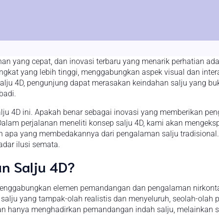
han yang cepat, dan inovasi terbaru yang menarik perhatian ad
ingkat yang lebih tinggi, menggabungkan aspek visual dan in
alju 4D, pengunjung dapat merasakan keindahan salju yang buka
badi.
lju 4D ini. Apakah benar sebagai inovasi yang memberikan pen
am perjalanan meneliti konsep salju 4D, kami akan mengeksplora
pa yang membedakannya dari pengalaman salju tradisional. Ma
dar ilusi semata.
n Salju 4D?
g menggabungkan elemen pemandangan dan pengalaman nirkont
salju yang tampak-olah realistis dan menyeluruh, seolah-olah p
an hanya menghadirkan pemandangan indah salju, melainkan ser