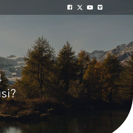
4
si?