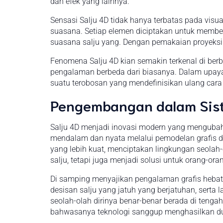
dan efek yang lainnya.
Sensasi Salju 4D tidak hanya terbatas pada visu
suasana. Setiap elemen diciptakan untuk member
suasana salju yang. Dengan pemakaian proyeksi 
Fenomena Salju 4D kian semakin terkenal di be
pengalaman berbeda dari biasanya. Dalam upaya
suatu terobosan yang mendefinisikan ulang car
Pengembangan dalam Sist
Salju 4D menjadi inovasi modern yang mengubah
mendalam dan nyata melalui pemodelan grafis dan
yang lebih kuat, menciptakan lingkungan seolah-
salju, tetapi juga menjadi solusi untuk orang-o
Di samping menyajikan pengalaman grafis hebat
desisan salju yang jatuh yang berjatuhan, sert
seolah-olah dirinya benar-benar berada di teng
bahwasanya teknologi sanggup menghasilkan dun