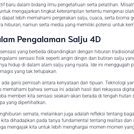
f baru dalam bidang ilmu pengetahuan serta pelatihan. Misalny
uk mengajarkan tingkat keterampilan tertentu mengenai olahra
dik dapat lebih memahami pergerakan salju, cuaca, serta bioma
ya hiburan, namun serta media yang memiliki potensi untuk kem
lam Pengalaman Salju 4D
ensasi yang berbeda dibandingkan dengan hiburan tradisiona
lami sensasi fisik seperti angin dingin dan butiran salju yang
a hidup di dalam alam salju yang nyata. Ide ini menggugah 
agis yang tak terlupakan.
ada garis pemisah antara kenyataan dan tipuan. Teknologi ya
rus memahami bahwa semua ini adalah hasil dari rekayasa digital
coba memberi kita sensasi seakan-akan berada di tengah hutan 
pa yang diperlihatkan.
penghiburan semata, melainkan juga adalah refleksi tentang ba
usi, kita dihadapkan pada tanya fundamental tentang realitas da
uga mengajak kita untuk lebih menghargai momen-momen yang 