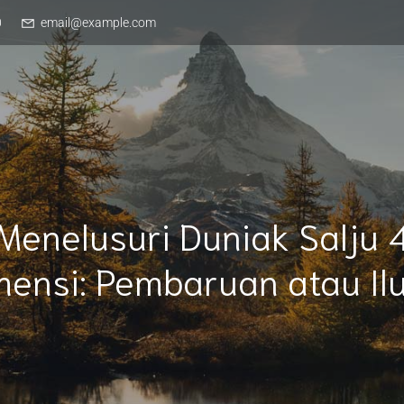
0
email@example.com
Menelusuri Duniak Salju 
mensi: Pembaruan atau Ilu