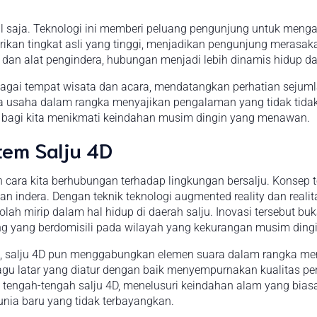
al saja. Teknologi ini memberi peluang pengunjung untuk menga
ikan tingkat asli yang tinggi, menjadikan pengunjung merasaka
dan alat pengindera, hubungan menjadi lebih dinamis hidup da
rbagai tempat wisata dan acara, mendatangkan perhatian seju
 usaha dalam rangka menyajikan pengalaman yang tidak tidak,
a bagi kita menikmati keindahan musim dingin yang menawan.
em Salju 4D
 cara kita berhubungan terhadap lingkungan bersalju. Konsep 
 indera. Dengan teknik teknologi augmented reality dan reali
olah mirip dalam hal hidup di daerah salju. Inovasi tersebut
rang yang berdomisili pada wilayah yang kekurangan musim dingi
, salju 4D pun menggabungkan elemen suara dalam rangka men
a lagu latar yang diatur dengan baik menyempurnakan kualita
ah tengah-tengah salju 4D, menelusuri keindahan alam yang bia
ia baru yang tidak terbayangkan.