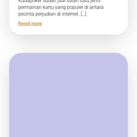
Kudapoker sudah jadi salah satu jenis
permainan kartu yang populer di antara
pecinta perjudian di internet. […]
Read more