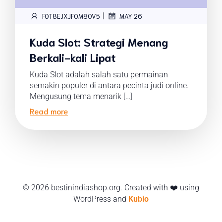
|
FOT8EJXJF0M8OV5
MAY 26
Kuda Slot: Strategi Menang
Berkali-kali Lipat
Kuda Slot adalah salah satu permainan
semakin populer di antara pecinta judi online.
Mengusung tema menarik […]
Read more
© 2026 bestinindiashop.org. Created with ❤️ using
WordPress and
Kubio