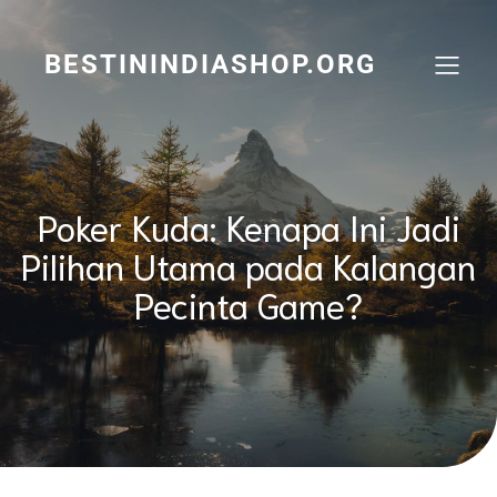
Skip
to
content
BESTININDIASHOP.ORG
Poker Kuda: Kenapa Ini Jadi
Pilihan Utama pada Kalangan
Pecinta Game?