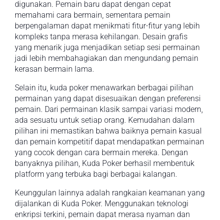
digunakan. Pemain baru dapat dengan cepat
memahami cara bermain, sementara pemain
berpengalaman dapat menikmati fitur-fitur yang lebih
kompleks tanpa merasa kehilangan. Desain grafis
yang menarik juga menjadikan setiap sesi permainan
jadi lebih membahagiakan dan mengundang pemain
kerasan bermain lama.
Selain itu, kuda poker menawarkan berbagai pilihan
permainan yang dapat disesuaikan dengan preferensi
pemain. Dari permainan klasik sampai variasi modern,
ada sesuatu untuk setiap orang. Kemudahan dalam
pilihan ini memastikan bahwa baiknya pemain kasual
dan pemain kompetitif dapat mendapatkan permainan
yang cocok dengan cara bermain mereka. Dengan
banyaknya pilihan, Kuda Poker berhasil membentuk
platform yang terbuka bagi berbagai kalangan.
Keunggulan lainnya adalah rangkaian keamanan yang
dijalankan di Kuda Poker. Menggunakan teknologi
enkripsi terkini, pemain dapat merasa nyaman dan