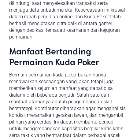
dilindungi saat menyelesaikan transaksi serta
menjaga data pribadi mereka. Kepercayaan ini krusial
dalam ranah perjudian online, dan Kuda Poker telah
berhasil menciptakan citra baik di antara gamer
dengan dedikasi terhadap keamanan dan kejujuran
permainan.
Manfaat Bertanding
Permainan Kuda Poker
Bermain permainan kuda poker bukan hanya
menawarkan kesenangan yang, akan tetapi juga
memberikan sejumlah manfaat yang dapat bisa
dialami oleh beberapa penjudi. Salah satu dari
manfaat utamanya adalah pengembangan skill
berstrategi. Kontributor diharapkan agar menganalisis
kondisi, meramalkan gerakan lawan, dan mengambil
pilihan yang cerdas. Ini dapat membantu penjudi
untuk mengembangkan kapasitas berpikir kritis kritis
serta taktik yang bermanfaat dalam berbagai aspek