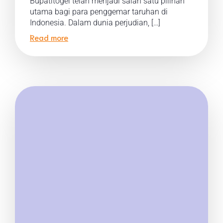
Bupatitogel telah menjadi salah satu pilihan
utama bagi para penggemar taruhan di
Indonesia. Dalam dunia perjudian, […]
Read more