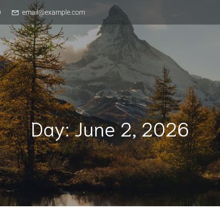
0
email@example.com
Day:
June 2, 2026