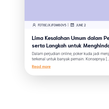
|
FOT8EJXJF0M8OV5
JUNE 2
Lima Kesalahan Umum dalam P
serta Langkah untuk Menghind
Dalam perjudian online, poker kuda jadi men
terkenal untuk banyak pemain. Konsepnya […
Read more