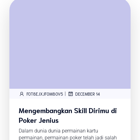
|
FOT8EJXJF0M8OV5
DECEMBER 14
Mengembangkan Skill Dirimu di
Poker Jenius
Dalam dunia dunia permainan kartu
permainan, permainan poker telah jadi salah