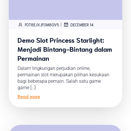
|
FOT8EJXJF0M8OV5
DECEMBER 14
Demo Slot Princess Starlight:
Menjadi Bintang-Bintang dalam
Permainan
Dalam lingkungan perjudian online,
permainan slot merupakan pilihan kesukaan
bagi beberapa pemain. Salah satu game
game […]
Read more