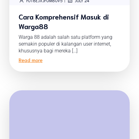
|
FOT8EJXJF0M8OV5
JULY 24
Cara Komprehensif Masuk di
Warga88
Warga 88 adalah salah satu platform yang
semakin populer di kalangan user internet,
khususnya bagi mereka […]
Read more