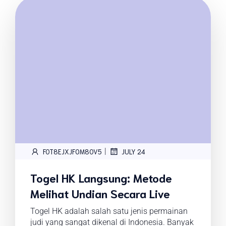
|
FOT8EJXJF0M8OV5
JULY 24
Togel HK Langsung: Metode
Melihat Undian Secara Live
Togel HK adalah salah satu jenis permainan
judi yang sangat dikenal di Indonesia. Banyak