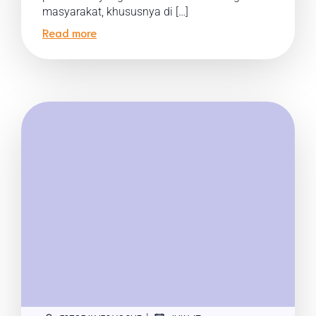
masyarakat, khususnya di […]
Read more