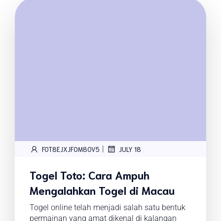
|
FOT8EJXJF0M8OV5
JULY 18
Togel Toto: Cara Ampuh
Mengalahkan Togel di Macau
Togel online telah menjadi salah satu bentuk
permainan yang amat dikenal di kalangan