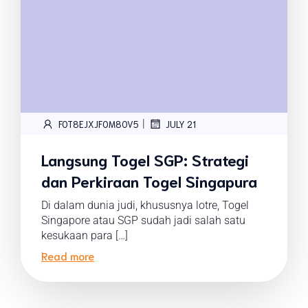
|
FOT8EJXJF0M8OV5
JULY 21
Langsung Togel SGP: Strategi
dan Perkiraan Togel Singapura
Di dalam dunia judi, khususnya lotre, Togel
Singapore atau SGP sudah jadi salah satu
kesukaan para […]
Read more