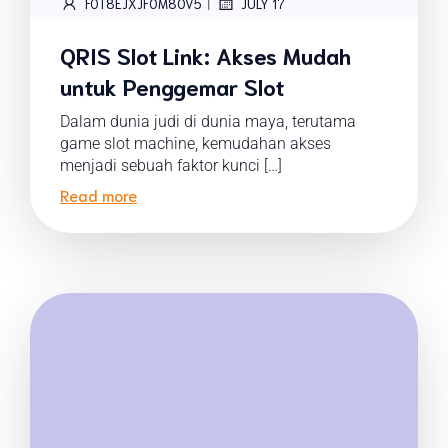
|
FOT8EJXJF0M8OV5
JULY 17
QRIS Slot Link: Akses Mudah
untuk Penggemar Slot
Dalam dunia judi di dunia maya, terutama
game slot machine, kemudahan akses
menjadi sebuah faktor kunci […]
Read more