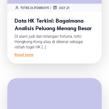
|
FOT8EJXJF0M8OV5
JULY 21
Data HK Terkini: Bagaimana
Analisis Peluang Menang Besar
Di alam judi dan bilangan fortuna, lotto
Hongkong Kong atau di dikenal sebagai
istilah togel HK […]
Read more