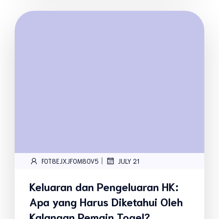
|
FOT8EJXJF0M8OV5
JULY 21
Keluaran dan Pengeluaran HK:
Apa yang Harus Diketahui Oleh
Kalangan Pemain Togel?