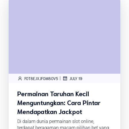
|
FOT8EJXJF0M8OV5
JULY 19
Permainan Taruhan Kecil
Menguntungkan: Cara Pintar
Mendapatkan Jackpot
Di dalam dunia permainan slot online,
terdapat beragaman macam pilihan bet yang