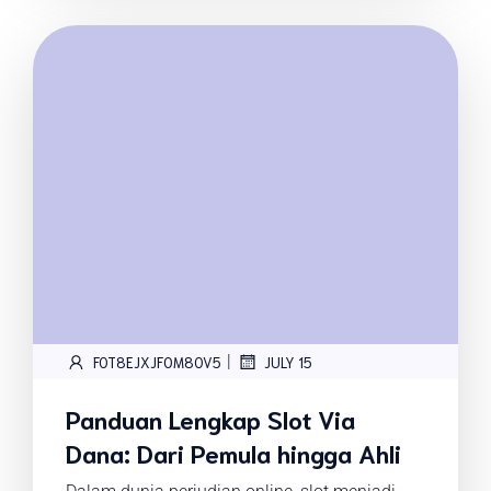
|
FOT8EJXJF0M8OV5
JULY 15
Panduan Lengkap Slot Via
Dana: Dari Pemula hingga Ahli