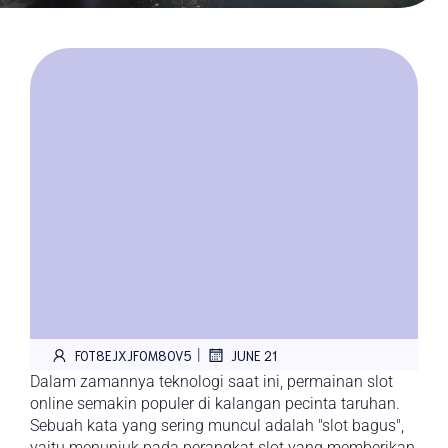
|
FOT8EJXJF0M8OV5
JUNE 21
Dalam zamannya teknologi saat ini, permainan slot
online semakin populer di kalangan pecinta taruhan.
Sebuah kata yang sering muncul adalah "slot bagus",
yaitu menunjuk pada perangkat slot yang memberikan