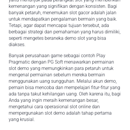
kemenangan yang signifikan dengan konsisten. Bagi
banyak petaruh, menemukan slot gacor adalah jalan
untuk mendapatkan pengalaman bermain yang baik.
Tetapi, agar dapat mencapai tujuan tersebut, ada
berbagai strategi dan pemahaman yang harus dimiliki,
seperti mengetes beraneka demo slot yang bisa
diakses.
Banyak perusahaan game sebagai contoh Play
Pragmatic dengan PG Soft menawarkan permainan
slot demo yang memungkinkan para petaruh untuk
mengenal permainan sebelum mereka bermain
menggunakan uang sungguhan. Melalui akun demo,
pemain bisa mencoba dan mempelajari fitur-fitur yang
ada tanpa takut kehilangan uang. Oleh karena itu, bagi
Anda yang ingin meraih kemenangan besar,
mengetahui cara operasional slot online dan
mempergunakan slot demo adalah tahap pertama
yang krusial.