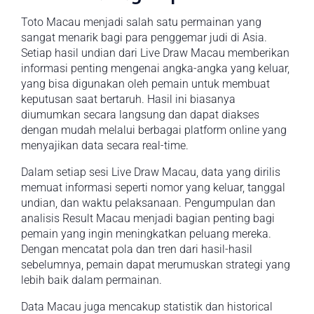
Toto Macau menjadi salah satu permainan yang
sangat menarik bagi para penggemar judi di Asia.
Setiap hasil undian dari Live Draw Macau memberikan
informasi penting mengenai angka-angka yang keluar,
yang bisa digunakan oleh pemain untuk membuat
keputusan saat bertaruh. Hasil ini biasanya
diumumkan secara langsung dan dapat diakses
dengan mudah melalui berbagai platform online yang
menyajikan data secara real-time.
Dalam setiap sesi Live Draw Macau, data yang dirilis
memuat informasi seperti nomor yang keluar, tanggal
undian, dan waktu pelaksanaan. Pengumpulan dan
analisis Result Macau menjadi bagian penting bagi
pemain yang ingin meningkatkan peluang mereka.
Dengan mencatat pola dan tren dari hasil-hasil
sebelumnya, pemain dapat merumuskan strategi yang
lebih baik dalam permainan.
Data Macau juga mencakup statistik dan historical