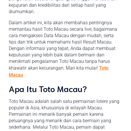
kejujuran dan kredibilitas dari setiap hasil yang
diumumkan.
Dalam artikel ini, kita akan membahas pentingnya
memantau hasil Toto Macau secara live, bagaimana
cara mengakses Data Macau dengan mudah, serta
tips dan trik untuk memahami hasil Result Macau.
Dengan informasi yang tepat, Anda dapat membuat
keputusan yang lebih baik dalam bermain dan
menikmati pengalaman Toto Macau tanpa harus
khawatir akan kecurangan. Mari kita mulai!
Toto
Macau
Apa Itu Toto Macau?
Toto Macau adalah salah satu permainan lotere yang
populer di Asia, khususnya di wilayah Macau.
Permainan ini menarik banyak pemain karena
peluangnya yang menarik dan cara bermain yang
sederhana. Melalui Toto Macau, pemain dapat