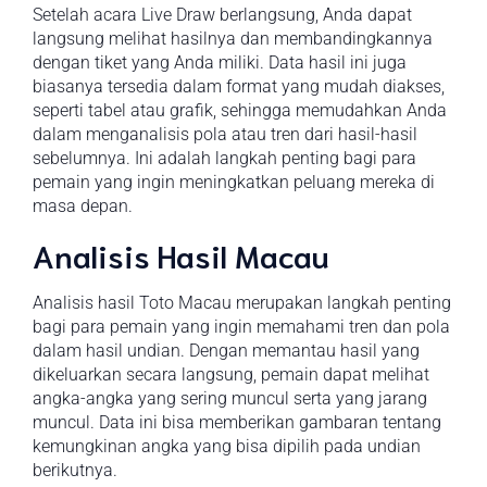
Setelah acara Live Draw berlangsung, Anda dapat
langsung melihat hasilnya dan membandingkannya
dengan tiket yang Anda miliki. Data hasil ini juga
biasanya tersedia dalam format yang mudah diakses,
seperti tabel atau grafik, sehingga memudahkan Anda
dalam menganalisis pola atau tren dari hasil-hasil
sebelumnya. Ini adalah langkah penting bagi para
pemain yang ingin meningkatkan peluang mereka di
masa depan.
Analisis Hasil Macau
Analisis hasil Toto Macau merupakan langkah penting
bagi para pemain yang ingin memahami tren dan pola
dalam hasil undian. Dengan memantau hasil yang
dikeluarkan secara langsung, pemain dapat melihat
angka-angka yang sering muncul serta yang jarang
muncul. Data ini bisa memberikan gambaran tentang
kemungkinan angka yang bisa dipilih pada undian
berikutnya.