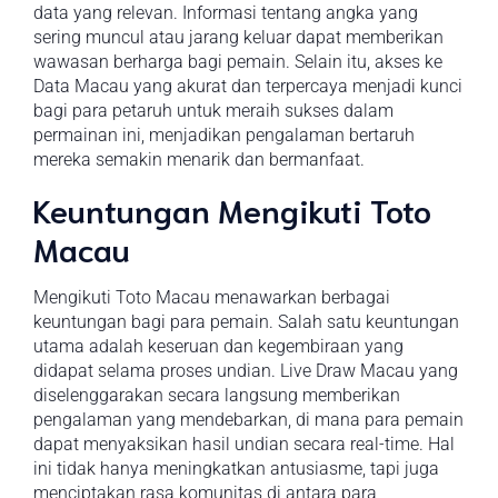
data yang relevan. Informasi tentang angka yang
sering muncul atau jarang keluar dapat memberikan
wawasan berharga bagi pemain. Selain itu, akses ke
Data Macau yang akurat dan terpercaya menjadi kunci
bagi para petaruh untuk meraih sukses dalam
permainan ini, menjadikan pengalaman bertaruh
mereka semakin menarik dan bermanfaat.
Keuntungan Mengikuti Toto
Macau
Mengikuti Toto Macau menawarkan berbagai
keuntungan bagi para pemain. Salah satu keuntungan
utama adalah keseruan dan kegembiraan yang
didapat selama proses undian. Live Draw Macau yang
diselenggarakan secara langsung memberikan
pengalaman yang mendebarkan, di mana para pemain
dapat menyaksikan hasil undian secara real-time. Hal
ini tidak hanya meningkatkan antusiasme, tapi juga
menciptakan rasa komunitas di antara para