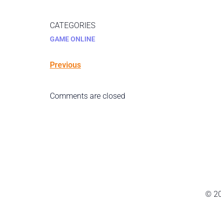
CATEGORIES
GAME ONLINE
Previous
Comments are closed
© 20