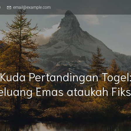
0
email@example.com
Kuda Pertandingan Togel
eluang Emas ataukah Fiks