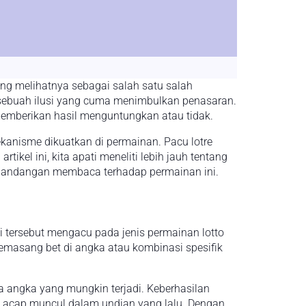
ang melihatnya sebagai salah satu salah
ebuah ilusi yang cuma menimbulkan penasaran.
memberikan hasil menguntungkan atau tidak.
kanisme dikuatkan di permainan. Pacu lotre
el ini, kita apati meneliti lebih jauh tentang
pandangan membaca terhadap permainan ini.
i tersebut mengacu pada jenis permainan lotto
emasang bet di angka atau kombinasi spesifik
 angka yang mungkin terjadi. Keberhasilan
g acap muncul dalam undian yang lalu. Dengan