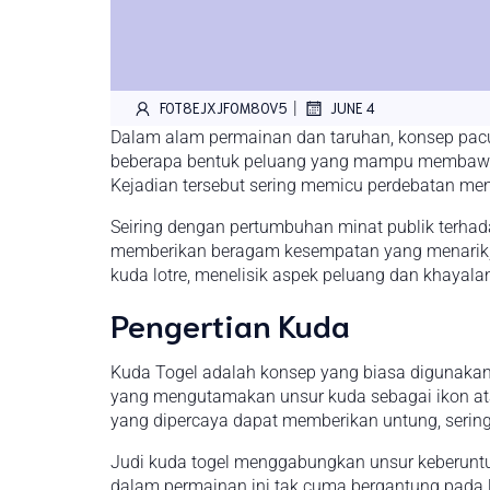
|
FOT8EJXJF0M8OV5
JUNE 4
Dalam alam permainan dan taruhan, konsep pacu l
beberapa bentuk peluang yang mampu membawa 
Kejadian tersebut sering memicu perdebatan me
Seiring dengan pertumbuhan minat publik terhad
memberikan beragam kesempatan yang menarik, tet
kuda lotre, menelisik aspek peluang dan khay
Pengertian Kuda
Kuda Togel adalah konsep yang biasa digunakan 
yang mengutamakan unsur kuda sebagai ikon ata
yang dipercaya dapat memberikan untung, sering
Judi kuda togel menggabungkan unsur keberuntu
dalam permainan ini tak cuma bergantung pada 