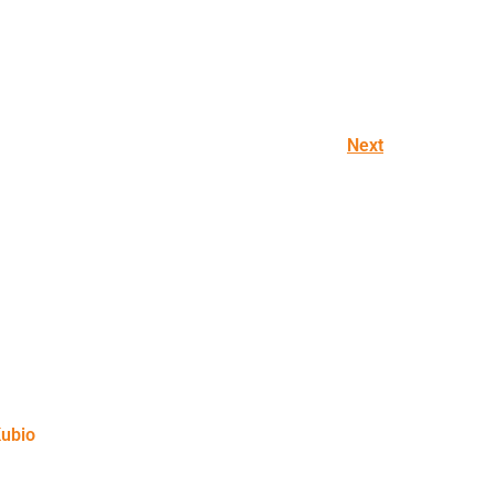
Next
ubio