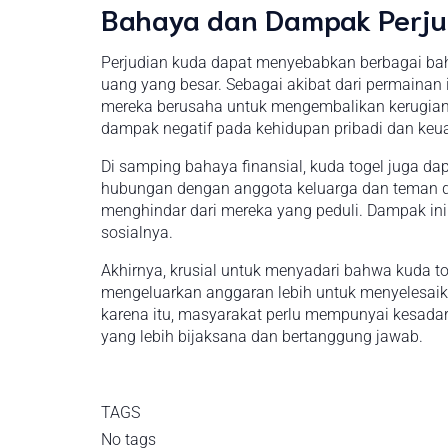
Bahaya dan Dampak Perju
Perjudian kuda dapat menyebabkan berbagai bah
uang yang besar. Sebagai akibat dari permainan
mereka berusaha untuk mengembalikan kerugian 
dampak negatif pada kehidupan pribadi dan keu
Di samping bahaya finansial, kuda togel juga dap
hubungan dengan anggota keluarga dan teman dap
menghindar dari mereka yang peduli. Dampak in
sosialnya.
Akhirnya, krusial untuk menyadari bahwa kuda to
mengeluarkan anggaran lebih untuk menyelesaik
karena itu, masyarakat perlu mempunyai kesadara
yang lebih bijaksana dan bertanggung jawab.
TAGS
No tags