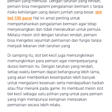
pemain yang memulai. Dengan taruhan yang rendah,
pemain bisa mengalami pengalaman bermain c tanpa
risiko kehilangan uang dalam jumlah yang besar.
slot
bet 100 gacor
Hal ini amat penting untuk
mempertahankan pengalaman bermain agar tetap
menyenangkan dan tidak menakutkan untuk pemula.
Melalui mesin slot dengan taruhan rendah, pemain
bisa mengetes sejumlah permainan dan fungsi tanpa
menjadi tekanan oleh taruhan yang.
Di samping itu, slot bet kecil juga memungkinkan
memungkinkan para pemain agar memperpanjang
durasi bermain itu. Dengan taruhan yang rendah,
setiap waktu bermain dapat berlangsung lebih lama,
yang akan memberikan kesempatan lebih banyak
untuk mengalami keseruan serta mendapatkan hadiah
atau fitur menarik pada game. Ini membuat mesin slot
bet kecil sebagai satu pilihan yang untuk para pemain
yang ingin mempunyai keinginan merasakan
permainan secara lebih relaks.