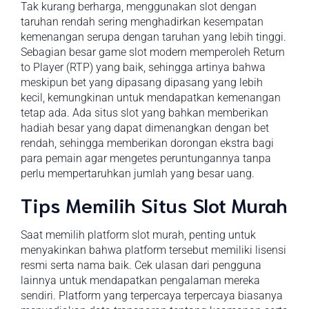
Tak kurang berharga, menggunakan slot dengan
taruhan rendah sering menghadirkan kesempatan
kemenangan serupa dengan taruhan yang lebih tinggi.
Sebagian besar game slot modern memperoleh Return
to Player (RTP) yang baik, sehingga artinya bahwa
meskipun bet yang dipasang dipasang yang lebih
kecil, kemungkinan untuk mendapatkan kemenangan
tetap ada. Ada situs slot yang bahkan memberikan
hadiah besar yang dapat dimenangkan dengan bet
rendah, sehingga memberikan dorongan ekstra bagi
para pemain agar mengetes peruntungannya tanpa
perlu mempertaruhkan jumlah yang besar uang.
Tips Memilih Situs Slot Murah
Saat memilih platform slot murah, penting untuk
menyakinkan bahwa platform tersebut memiliki lisensi
resmi serta nama baik. Cek ulasan dari pengguna
lainnya untuk mendapatkan pengalaman mereka
sendiri. Platform yang terpercaya terpercaya biasanya