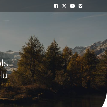
ls
lu