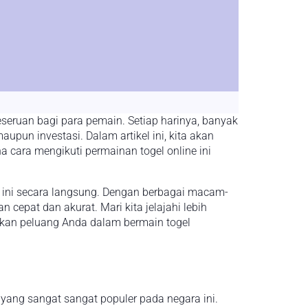
seruan bagi para pemain. Setiap harinya, banyak
aupun investasi. Dalam artikel ini, kita akan
ara mengikuti permainan togel online ini
 ini secara langsung. Dengan berbagai macam-
cepat dan akurat. Mari kita jelajahi lebih
tkan peluang Anda dalam bermain togel
ang sangat sangat populer pada negara ini.