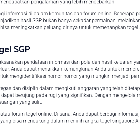
n mendapatkan pengalaman yang lebih mendebarkan.
agi informasi di dalam komunitas dan forum online. Beberapa p
adikan hasil SGP bukan hanya sekadar permainan, melainkan j
in bisa meningkatkan peluang dirinya untuk memenangkan tog
gel SGP
aksanakan pendataan informasi dan pola dari hasil keluaran y
eluar, Anda dapat menaikkan kemungkinan Anda untuk mempred
ntuk mengidentifikasi nomor-nomor yang mungkin menjadi pe
tegas dan disiplin dalam mengikuti anggaran yang telah ditet
ni dapat berujung pada rugi yang signifikan. Dengan mengelola 
uangan yang sulit.
tau forum togel online. Di sana, Anda dapat berbagi informasi, t
 yang bisa mendukung dalam memilih angka togel singapore Anda