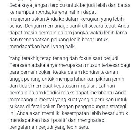
Sebaiknya jangan terpicu untuk berjudi lebih dari batas
kemampuan Anda, karena hal ini dapat
menjerumuskan Anda ke dalam kerugian yang lebih
serius. Dengan memanage bankroll secara tepat, Anda
dapat masih bermain dalam jangka waktu lebih lama
dan mendapatkan peluang lebih besar untuk
mendapatkan hasil yang baik.
Yang terakhir, tetap tenang dan fokus saat berjudi.
Perasaan adakalanya merupakan musuh terbesar bagi
para pemain poker. Ketika dalam kondisi tekanan
tinggi, penting untuk mempertahankan pikiran jernih
dan tidak membuat keputusan impulsif. Latihan
bermain dalam kondisi relaks dapat membantu Anda
membangun mental yang kuat yang diperlukan untuk
sukses di feraripoker. Dengan penggabungan strategi
ini, Anda akan memiliki kesempatan lebih besar untuk
mendapatkan hasil positif dan menghadapi
pengalaman berjudi yang lebih seru.