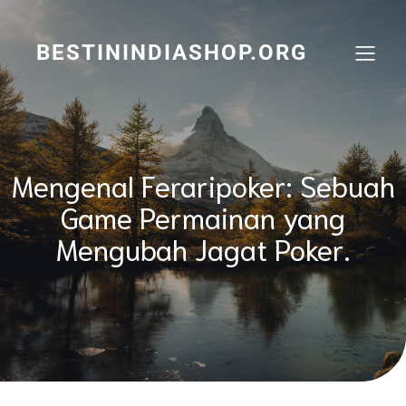
Skip
to
content
BESTININDIASHOP.ORG
Mengenal Feraripoker: Sebuah
Game Permainan yang
Mengubah Jagat Poker.