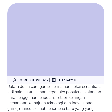
|
FOT8EJXJF0M8OV5
FEBRUARY 6
Dalam dunia card game, permainan poker senantiasa
jadi salah satu pilihan terpopuler populer di kalangan
para penggemar perjudian. Tetapi, seiringan
bersamaan kemajuan teknologi dan inovasi pada
game, muncul sebuah fenomena baru yang yang