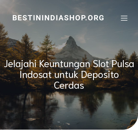
Skip
to
content
BESTININDIASHOP.ORG
Jelajahi Keuntungan Slot Pulsa
Indosat untuk Deposito
Cerdas