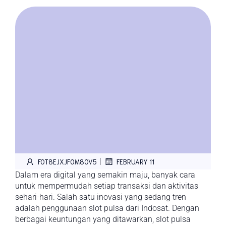
|
FOT8EJXJF0M8OV5
FEBRUARY 11
Dalam era digital yang semakin maju, banyak cara
untuk mempermudah setiap transaksi dan aktivitas
sehari-hari. Salah satu inovasi yang sedang tren
adalah penggunaan slot pulsa dari Indosat. Dengan
berbagai keuntungan yang ditawarkan, slot pulsa