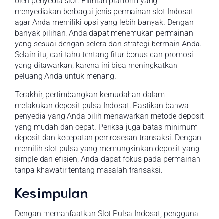
oleh penyedia slot. Pilihlah platform yang
menyediakan berbagai jenis permainan slot Indosat
agar Anda memiliki opsi yang lebih banyak. Dengan
banyak pilihan, Anda dapat menemukan permainan
yang sesuai dengan selera dan strategi bermain Anda.
Selain itu, cari tahu tentang fitur bonus dan promosi
yang ditawarkan, karena ini bisa meningkatkan
peluang Anda untuk menang.
Terakhir, pertimbangkan kemudahan dalam
melakukan deposit pulsa Indosat. Pastikan bahwa
penyedia yang Anda pilih menawarkan metode deposit
yang mudah dan cepat. Periksa juga batas minimum
deposit dan kecepatan pemrosesan transaksi. Dengan
memilih slot pulsa yang memungkinkan deposit yang
simple dan efisien, Anda dapat fokus pada permainan
tanpa khawatir tentang masalah transaksi.
Kesimpulan
Dengan memanfaatkan Slot Pulsa Indosat, pengguna