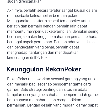
sudah direncanakan.
Akhirnya, berlatih secara teratur sangat krusial dalam
memperbaiki keterampilan bermain poker.
Menggunakan platform seperti temanpoker untuk
berlatih dan bermain dengan pemain lain dapat
membantu memperkuat keterampilan. Semakin sering
bermain, semakin tinggi pemahaman pemain terhadap
berbagai aspek permainan. Dengan adanya dedikasi
dan pendekatan yang benar, pemain dapat
menghadapi tantangan dan mendapatkan
kemenangan di IDN Poker.
Keunggulan RekanPoker
RekanPoker menawarkan sensasi gaming yang unik
dan menarik bagi segenap penggemar game card
games. Satu strategi penting dari situs ini adalah
tampilan user yang bersahabat, mempermudah gamer
baru supaya memahami dan menghadirkan
permainan. Dengan desain yang mudah, gamer dapat