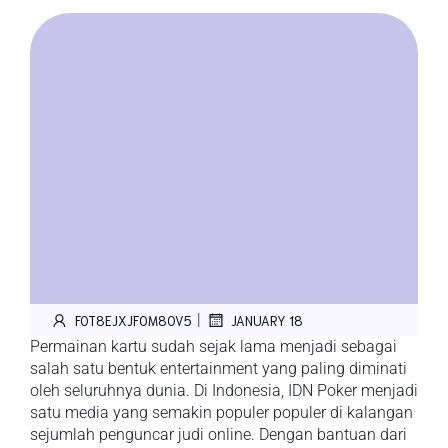
|
FOT8EJXJF0M8OV5
JANUARY 18
Permainan kartu sudah sejak lama menjadi sebagai
salah satu bentuk entertainment yang paling diminati
oleh seluruhnya dunia. Di Indonesia, IDN Poker menjadi
satu media yang semakin populer populer di kalangan
sejumlah penguncar judi online. Dengan bantuan dari