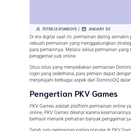
|
FOT8EJXJF0M8OV5
JANUARY 30
Di era digital saat ini, permainan daring semak
sebuah permainan yang menggabungkan strateg
para pemainnya. Melalui siklus permainan yang
penggemar judi online.
Situs-situs yang menyediakan permainan Domin
login yang sederhana, para pemain dapat dengan
menjelajahi berbagai aspek dari DominoQQ dala
Pengertian PKV Games
PKV Games adalah platform permainan online ya
online, PKV Games dikenal karena keamanannya 
berhasil menarik perhatian banyak penggemar jud
Salah satu permainan paling populer di PKV G