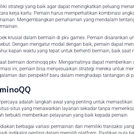
ki strategi yang baik agar dapat meningkatkan peluang menang
ra kerja kartu. Pemain harus memperhatikan kombinasi angka
i permainan. Mengembangkan pemahaman yang mendalam tentan
ermainan.
spek krusial dalam bermain di pkv games. Pemain disarankan 
rsebut. Dengan mengatur modal dengan baik, pemain dapat meng
ahui kapan waktu yang tepat untuk berhenti bermain, baik saa
n saat bermain dominoqq pkv. Mengamatinya dapat memberika
masi ini, pemain bisa menyesuaikan strategi mereka untuk men
galaman dan perspektif baru dalam menghadapi tantangan di 
DominoQQ
terpercaya adalah langkah awal yang penting untuk memastik
tus-situs yang menawarkan layanan sekadar tanpa memeriksa re
elah terbukti memberikan pelayanan yang baik kepada pemain.
akan berbagai variasi permainan dan memiliki transaksi yang a
i indikator penting dalam memilih platform. Pastikan pula bahw