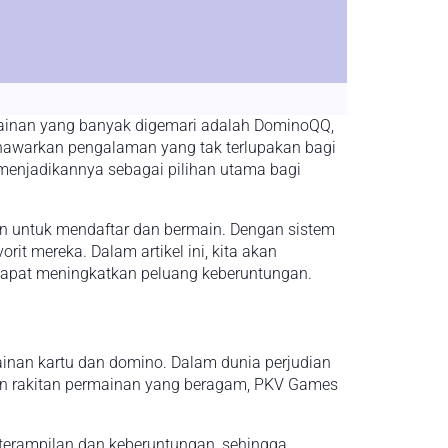
ermainan yang banyak digemari adalah DominoQQ,
awarkan pengalaman yang tak terlupakan bagi
menjadikannya sebagai pilihan utama bagi
 untuk mendaftar dan bermain. Dengan sistem
t mereka. Dalam artikel ini, kita akan
 dapat meningkatkan peluang keberuntungan.
inan kartu dan domino. Dalam dunia perjudian
gan rakitan permainan yang beragam, PKV Games
terampilan dan keberuntungan, sehingga