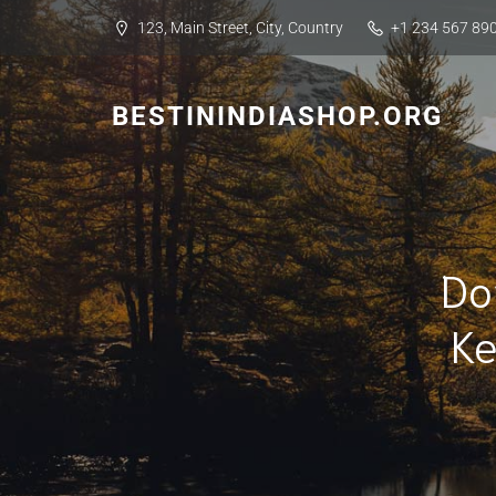
Skip
123, Main Street, City, Country
+1 234 567 89
to
content
BESTININDIASHOP.ORG
Do
Ke