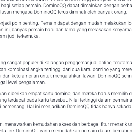
agi setiap pemain. DominoQQ dapat dimainkan dengan berbagai
i alasan mengapa DominoQQ terus diminati oleh banyak orang.
enjadi poin penting. Pemain dapat dengan mudah melakukan log
n ini, banyak pemain baru dan lama yang merasakan kenyama
orm judi terkemuka.
g sangat populer di kalangan penggemar judi online, terutam
an kombinasi angka tertinggi dari dua kartu domino yang merek
gi dan keterampilan untuk mengalahkan lawan. DominoQQ sering
ai level pengalaman.
an diberikan empat kartu domino, dan mereka harus memilih d
ang terdapat pada kartu tersebut. Nilai tertinggi dalam permain
i pemenang. Hal ini menjadikan DominoQQ tidak hanya sekadar
n, menawarkan kemudahan akses dan berbagai fitur menarik 
serta link DominoQQ yang memudahkan pemain dalam bergabun