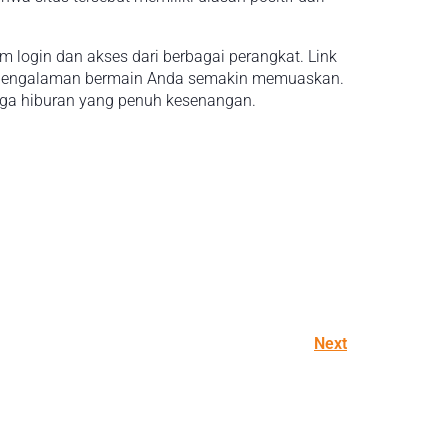
login dan akses dari berbagai perangkat. Link
t pengalaman bermain Anda semakin memuaskan.
juga hiburan yang penuh kesenangan.
Next