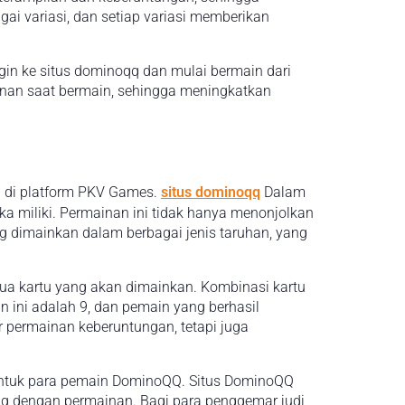
 variasi, dan setiap variasi memberikan
in ke situs dominoqq dan mulai bermain dari
nan saat bermain, sehingga meningkatkan
a di platform PKV Games.
situs dominoqq
Dalam
a miliki. Permainan ini tidak hanya menonjolkan
 dimainkan dalam berbagai jenis taruhan, yang
ua kartu yang akan dimainkan. Kombinasi kartu
an ini adalah 9, dan pemain yang berhasil
 permainan keberuntungan, tetapi juga
untuk para pemain DominoQQ. Situs DominoQQ
g dengan permainan. Bagi para penggemar judi