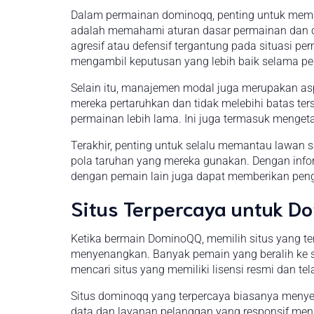
Dalam permainan dominoqq, penting untuk memili
adalah memahami aturan dasar permainan dan ca
agresif atau defensif tergantung pada situas
mengambil keputusan yang lebih baik selama p
Selain itu, manajemen modal juga merupakan a
mereka pertaruhkan dan tidak melebihi batas te
permainan lebih lama. Ini juga termasuk menget
Terakhir, penting untuk selalu memantau lawa
pola taruhan yang mereka gunakan. Dengan infor
dengan pemain lain juga dapat memberikan pen
Situs Terpercaya untuk 
Ketika bermain DominoQQ, memilih situs yang 
menyenangkan. Banyak pemain yang beralih ke si
mencari situs yang memiliki lisensi resmi dan t
Situs dominoqq yang terpercaya biasanya menyedi
data dan layanan pelanggan yang responsif menjad