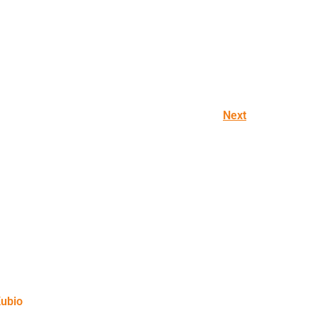
Next
ubio