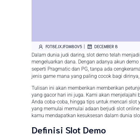
|
FOT8EJXJF0M8OV5
DECEMBER 8
Dalam dunia judi daring, slot demo telah menjad
mengeluarkan dana. Dengan adanya akun demo s
seperti Pragmatic dan PG, tanpa ada cengkeram
jenis game mana yang paling cocok bagi dirin
Tulisan ini akan memberikan memberikan petun
yang gacor hari ini juga. Kami akan menjelajahi 
Anda coba-coba, hingga tips untuk mencari slo
yang memulai memulai adaan berjudi slot onlin
kamu mendapatkan kesuksesan dalam dunia slot
Definisi Slot Demo