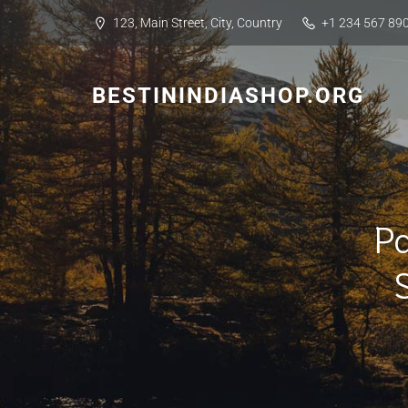
Skip
123, Main Street, City, Country
+1 234 567 89
to
content
BESTININDIASHOP.ORG
P