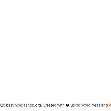
26 bestinindiashop.org. Created with ❤️ using WordPress and
K