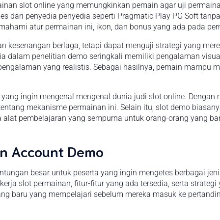
inan slot online yang memungkinkan pemain agar uji permaina
s dari penyedia penyedia seperti Pragmatic Play PG Soft tanpa 
mahami atur permainan ini, ikon, dan bonus yang ada pada per
an kesenangan berlaga, tetapi dapat menguji strategi yang mer
dia dalam penelitian demo seringkali memiliki pengalaman vis
engalaman yang realistis. Sebagai hasilnya, pemain mampu me
yang ingin mengenal mengenal dunia judi slot online. Dengan 
entang mekanisme permainan ini. Selain itu, slot demo bias
alat pembelajaran yang sempurna untuk orang-orang yang baru
n Account Demo
ngan besar untuk peserta yang ingin mengetes berbagai jenis 
ja slot permainan, fitur-fitur yang ada tersedia, serta strate
orang baru yang mempelajari sebelum mereka masuk ke pertand