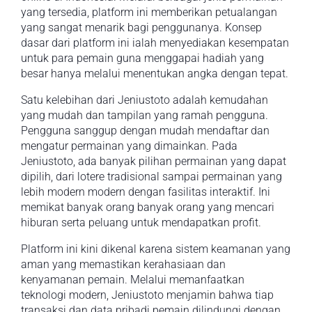
yang tersedia, platform ini memberikan petualangan
yang sangat menarik bagi penggunanya. Konsep
dasar dari platform ini ialah menyediakan kesempatan
untuk para pemain guna menggapai hadiah yang
besar hanya melalui menentukan angka dengan tepat.
Satu kelebihan dari Jeniustoto adalah kemudahan
yang mudah dan tampilan yang ramah pengguna.
Pengguna sanggup dengan mudah mendaftar dan
mengatur permainan yang dimainkan. Pada
Jeniustoto, ada banyak pilihan permainan yang dapat
dipilih, dari lotere tradisional sampai permainan yang
lebih modern modern dengan fasilitas interaktif. Ini
memikat banyak orang banyak orang yang mencari
hiburan serta peluang untuk mendapatkan profit.
Platform ini kini dikenal karena sistem keamanan yang
aman yang memastikan kerahasiaan dan
kenyamanan pemain. Melalui memanfaatkan
teknologi modern, Jeniustoto menjamin bahwa tiap
transaksi dan data pribadi pemain dilindungi dengan