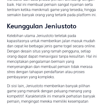
baik. Hal ini membuat pemain sangat nyaman serta
tentram ketika menikmati game yang tersedia, hingga
semakin banyak orang yang tertarik pada platform ini.
Keunggulan Jeniustoto
Kelebihan utama Jeniustoto terletak pada
kapasitasnya untuk memberikan jalan masuk mudah
dan cepat ke berbagai jenis game togel secara online.
Dengan desain situs yang ramah pengguna, setiap
orang dapat dapat menavigasi tanpa kesulitan. Hal ini
menciptakan pengalaman bermain yang
menyenangkan dan membuat pemain tidak merasa
stres dengan tahapan pendaftaran atau proses
pembayaran yang kompleks.
Di sisi lain, Jeniustoto memberikan banyak pilihan
game yang menarik dengan peluang menang yang
kompetitif. Karakteristik ini menarik perhatian banyak
pemain, mengingat mereka memiliki kesempatan