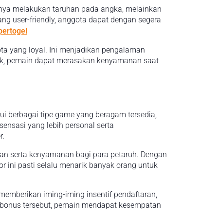
 hanya melakukan taruhan pada angka, melainkan
 user-friendly, anggota dapat dengan segera
pertogel
ota yang loyal. Ini menjadikan pengalaman
aik, pemain dapat merasakan kenyamanan saat
ui berbagai tipe game yang beragam tersedia,
ensasi yang lebih personal serta
r.
gan serta kenyamanan bagi para petaruh. Dengan
r ini pasti selalu menarik banyak orang untuk
 memberikan iming-iming insentif pendaftaran,
 bonus tersebut, pemain mendapat kesempatan