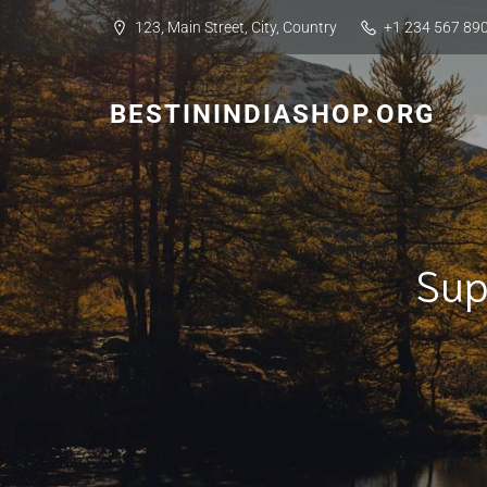
Skip
123, Main Street, City, Country
+1 234 567 89
to
content
BESTININDIASHOP.ORG
Sup