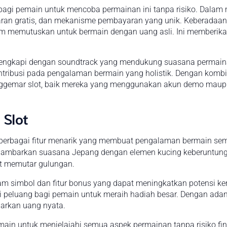
agi pemain untuk mencoba permainan ini tanpa risiko. Dalam
 putaran gratis, dan mekanisme pembayaran yang unik. Kebera
lum memutuskan untuk bermain dengan uang asli. Ini member
dilengkapi dengan soundtrack yang mendukung suasana permai
ribusi pada pengalaman bermain yang holistik. Dengan kombinas
penggemar slot, baik mereka yang menggunakan akun demo maupu
 Slot
erbagai fitur menarik yang membuat pengalaman bermain semaki
ambarkan suasana Jepang dengan elemen kucing keberuntun
at memutar gulungan.
gam simbol dan fitur bonus yang dapat meningkatkan potensi kem
peluang bagi pemain untuk meraih hadiah besar. Dengan adanya 
arkan uang nyata.
ain untuk menjelajahi semua aspek permainan tanpa risiko fin