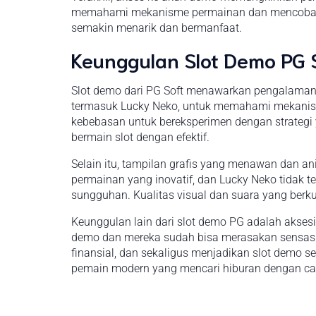
memahami mekanisme permainan dan mencoba st
semakin menarik dan bermanfaat.
Keunggulan Slot Demo PG 
Slot demo dari PG Soft menawarkan pengalaman 
termasuk Lucky Neko, untuk memahami mekanism
kebebasan untuk bereksperimen dengan strategi 
bermain slot dengan efektif.
Selain itu, tampilan grafis yang menawan dan a
permainan yang inovatif, dan Lucky Neko tidak 
sungguhan. Kualitas visual dan suara yang berku
Keunggulan lain dari slot demo PG adalah akses
demo dan mereka sudah bisa merasakan sensasi
finansial, dan sekaligus menjadikan slot demo 
pemain modern yang mencari hiburan dengan c