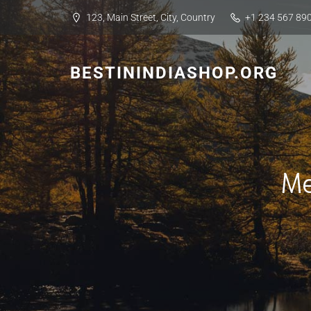
Skip
123, Main Street, City, Country
+1 234 567 89
to
content
BESTININDIASHOP.ORG
Me