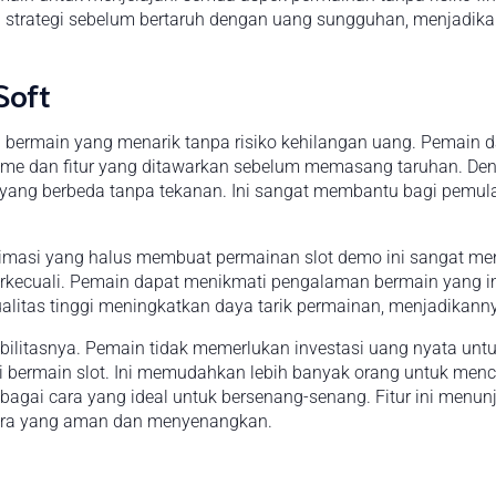
rategi sebelum bertaruh dengan uang sungguhan, menjadika
Soft
bermain yang menarik tanpa risiko kehilangan uang. Pemain d
e dan fitur yang ditawarkan sebelum memasang taruhan. De
yang berbeda tanpa tekanan. Ini sangat membantu bagi pemula y
nimasi yang halus membuat permainan slot demo ini sangat men
terkecuali. Pemain dapat menikmati pengalaman bermain yang im
alitas tinggi meningkatkan daya tarik permainan, menjadikannya
ibilitasnya. Pemain tidak memerlukan investasi uang nyata un
 bermain slot. Ini memudahkan lebih banyak orang untuk me
sebagai cara yang ideal untuk bersenang-senang. Fitur ini me
ara yang aman dan menyenangkan.