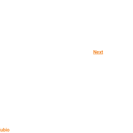
Next
ubio