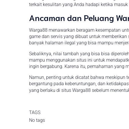
terkait kesulitan yang Anda hadapi ketika masuk k
Ancaman dan Peluang Wa
Warga88 menawarkan beragam kesempatan untuk 
game dan servis yang dibuat untuk memberikan s
banyak halaman ilegal yang bisa mampu menjer
Sebaliknya, nilai tambah yang bisa bisa dipero
mampu menggunakan situs ini untuk mendapatkan
ingin bergabung. Karena itu, pemahaman yang m
Namun, penting untuk dicatat bahwa meskipun t
bergantung pada keberuntungan, dan ketidakpas
yang berlaku di situs Warga88 sebelum menentuka
TAGS
No tags