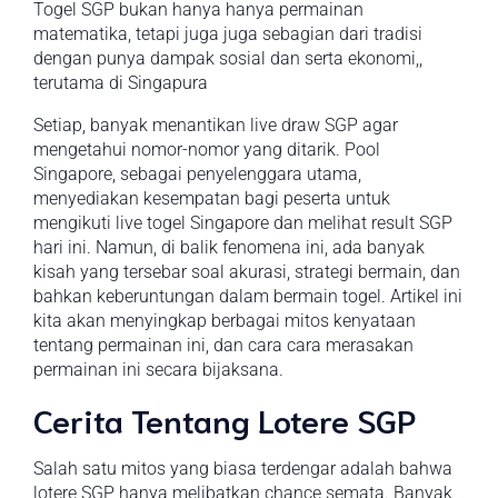
Togel SGP bukan hanya hanya permainan
matematika, tetapi juga juga sebagian dari tradisi
dengan punya dampak sosial dan serta ekonomi,,
terutama di Singapura
Setiap, banyak menantikan live draw SGP agar
mengetahui nomor-nomor yang ditarik. Pool
Singapore, sebagai penyelenggara utama,
menyediakan kesempatan bagi peserta untuk
mengikuti live togel Singapore dan melihat result SGP
hari ini. Namun, di balik fenomena ini, ada banyak
kisah yang tersebar soal akurasi, strategi bermain, dan
bahkan keberuntungan dalam bermain togel. Artikel ini
kita akan menyingkap berbagai mitos kenyataan
tentang permainan ini, dan cara cara merasakan
permainan ini secara bijaksana.
Cerita Tentang Lotere SGP
Salah satu mitos yang biasa terdengar adalah bahwa
lotere SGP hanya melibatkan chance semata. Banyak