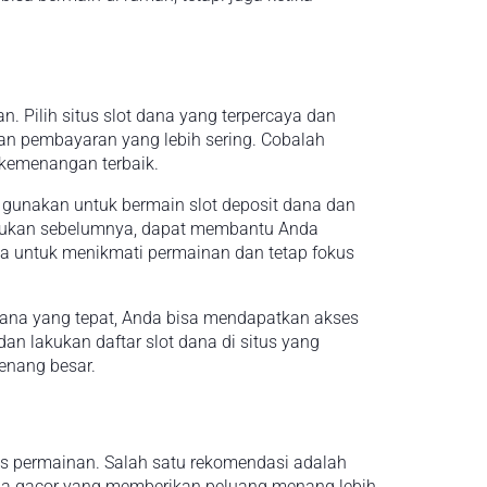
 Pilih situs slot dana yang terpercaya dan
an pembayaran yang lebih sering. Cobalah
 kemenangan terbaik.
gunakan untuk bermain slot deposit dana dan
tentukan sebelumnya, dapat membantu Anda
da untuk menikmati permainan dan tetap fokus
dana yang tepat, Anda bisa mendapatkan akses
n lakukan daftar slot dana di situs yang
enang besar.
nis permainan. Salah satu rekomendasi adalah
dana gacor yang memberikan peluang menang lebih