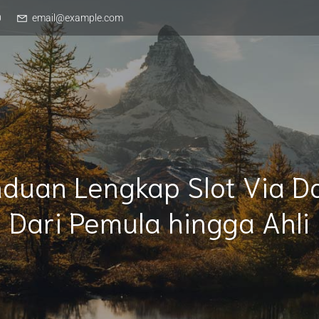
0
email@example.com
duan Lengkap Slot Via D
Dari Pemula hingga Ahli