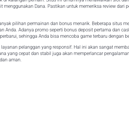
it menggunakan Dana. Pastikan untuk memeriksa review dari p
n banyak pilihan permainan dan bonus menarik. Beberapa situs 
 Anda. Adanya promo seperti bonus deposit pertama dan cashba
u diperbarui, sehingga Anda bisa mencoba game terbaru denga
an layanan pelanggan yang responsif. Hal ini akan sangat mem
 dana yang cepat dan stabil juga akan memperlancar pengalama
 dan aman.