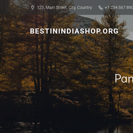
Skip
123, Main Street, City, Country
+1 234 567 89
to
content
BESTININDIASHOP.ORG
Pan