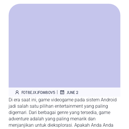
|
FOT8EJXJF0M8OV5
JUNE 2
Di era saat ini, game videogame pada sistem Android
jadi salah satu pilihan entertainment yang paling
digemari. Dari berbagai genre yang tersedia, game
adventure adalah yang paling menarik dan
menjanjikan untuk dieksplorasi. Apakah Anda Anda