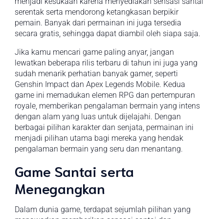
menjadi kesukaan karena menyediakan sensasi santai
serentak serta mendorong ketangkasan berpikir
pemain. Banyak dari permainan ini juga tersedia
secara gratis, sehingga dapat diambil oleh siapa saja.
Jika kamu mencari game paling anyar, jangan
lewatkan beberapa rilis terbaru di tahun ini juga yang
sudah menarik perhatian banyak gamer, seperti
Genshin Impact dan Apex Legends Mobile. Kedua
game ini memadukan elemen RPG dan pertempuran
royale, memberikan pengalaman bermain yang intens
dengan alam yang luas untuk dijelajahi. Dengan
berbagai pilihan karakter dan senjata, permainan ini
menjadi pilihan utama bagi mereka yang hendak
pengalaman bermain yang seru dan menantang.
Game Santai serta
Menegangkan
Dalam dunia game, terdapat sejumlah pilihan yang