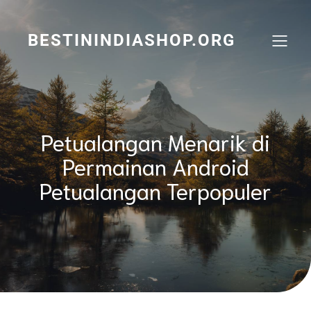
Skip
to
content
BESTININDIASHOP.ORG
Petualangan Menarik di
Permainan Android
Petualangan Terpopuler