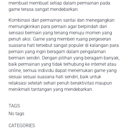
membuat membuat setiap dalam permainan pada
game terasa sangat mendebarkan.
Kombinasi dari permainan santai dan menegangkan
memungkinkan para pemain agar berpindah dari
sensasi bermain yang tenang menuju momen yang
penuh aksi. Game yang memberi ruang pergeseran
suasana hati tersebut sangat populer di kalangan para
pemain yang ingin beragam dalam pengalaman
bermain sendiri. Dengan pilihan yang beragam banyak,
baik permainan yang tidak terhubung ke internet atau
online, semua individu dapat menemukan game yang
sesuai sesuai suasana hati sendiri, baik untuk
relaksasi setelah sehari penuh beraktivitas maupun
menikmati tantangan yang mendebarkan.
TAGS
No tags
CATEGORIES